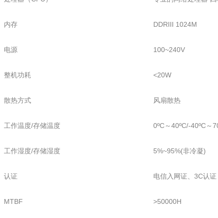
内存
DDRIII 1024M
电源
100~240V
整机功耗
<20W
散热方式
风扇散热
工作温度/存储温度
0ºC～40ºC/-40ºC～7
工作湿度/存储湿度
5%~95%(非冷凝)
认证
电信入网证、3C认证
MTBF
>50000H