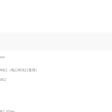
mm
0M WAN口（电口和光口复用）
LAN口
1.2GHz