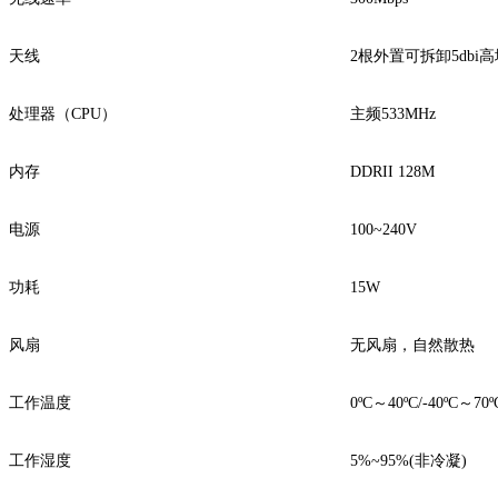
天线
2根外置可拆卸5dbi
处理器（CPU）
主频533MHz
内存
DDRII 128M
电源
100~240V
功耗
15W
风扇
无风扇，自然散热
工作温度
0ºC～40ºC/-40ºC～70º
工作湿度
5%~95%(非冷凝)