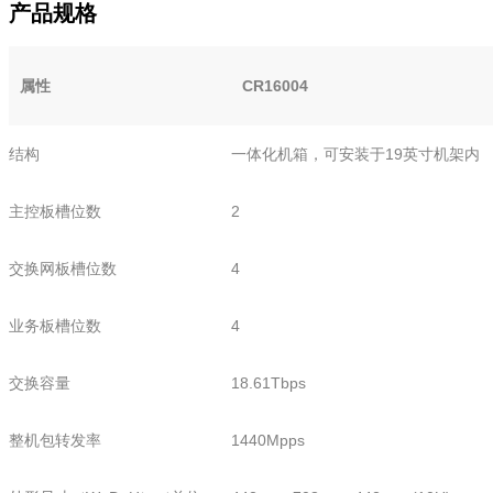
产品规格
属性
CR16004
结构
一体化机箱，可安装于19英寸机架内
主控板槽位数
2
交换网板槽位数
4
业务板槽位数
4
交换容量
18.61Tbps
整机包转发率
1440Mpps